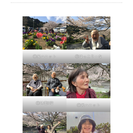
①風ユニット
②ほっこりーな
③特養3階
④光ユニット