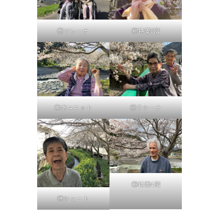
⑤ソレーナ
⑥特養2階
⑦水ユニット
⑧ラシーナ
⑩特養4階
⑨ショート