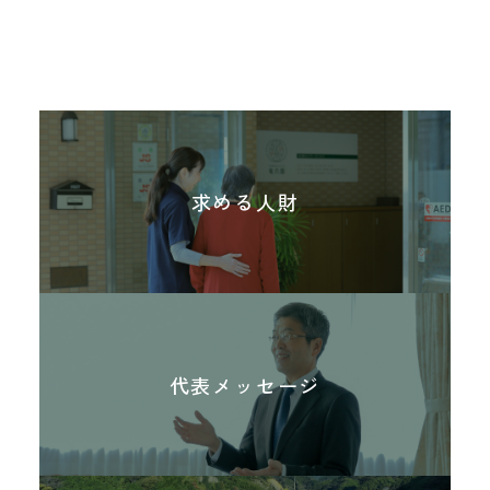
施設内自動販売機のペットボトル飲料の割
不登校児の居場所作り
地域福祉課の専任コミュニティソーシャル
ています。
実施して、地域住民の認知症や高齢者の介
法人内印刷物の裏紙使用・両面印刷の励
合を減らし、アルミ缶を増やすように変更
ワーカー（ＣＳＷ）2名が行政・外部団体・
護予防についての理解促進と、認知症当事
新卒採用職員に対して、４月１日の辞令交
毎週金曜日に法人が借り上げた一軒家「つな
行・ITを活用したペーパーレス化により、
しています。
学校・地区社協・民生委員・町内会などの
者やその家族の孤立防止等を図っていま
付式に続き、３日間の座学と９日間の現場
がるハウスふわり」にて、不登校の状態にあ
資源の無駄使い削減に取り組んでいます。
幅広い社会資源との連携強化を図っていま
す。
体験実習を実施し、理念とルールの確認・
る小・中学生の居場所としての受け入れを行
不要なFAXを印刷しないよう、事前に内容
す。
法人各事業と施設職員としての心構えの理
地域の老人会を園へ招き、バイタルチェッ
っています。近隣の大学生がボランティアで
を確認できるシステムを導入しています。
静岡市・社会福祉協議会・民間企業とのタ
解を図っています。
ク・介護相談・健康体操・レクリエーショ
参加し、様々な活動を通じて支援していま
求める人財
イアップによるSDGs啓発イベントへ参加
ンなどのメニューにより、健康維持や介護
す。家族以外の他者と関わることにより、情
活動内容
し、法人の取り組みについて周知を図って
予防に協力しています。
緒の安定や生活意欲の向上を図り、学校生活
活動内容
います。
や社会生活への参加を目指しています。
朝市
さまざまな課題を抱えるこどもたち
SDGsバッジを職員に配布し、家族・友人・
活動内容
毎週火曜日と金曜日に、地元の農家の方々か
の居場所作り
知人・業務関係者等への周知を図っていま
らの野菜を玄関ホールにて販売しています。
花火大会、地域防災訓練、老人セン
す。
法人が借り上げた近隣の一軒家「つながるハ
代表メッセージ
ご利用者様やご家族・地域の方々などのご来
ター出前相談
ウスふわり」において、生活困窮世帯の子ど
園者や職員らが、早い者勝ちで購入し、ほと
もさん達を対象に、多くのサポーターや学生
地域の敬老会や花火大会、防災訓練等に参加
んどがその日の内に完売となるなど大盛況で
ボランティアと一緒に食事や勉強などをしな
して、地域との交流や連携を図っています。
す。