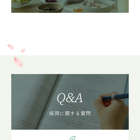
ール」を実施しています。地域の自治会、
PTA、防犯協会、地域安全推進員などとも連携
しています。
Q&A
活動内容
認知症カフェ
採用に関する質問
「カフェ・ド・ラシーナ」
静岡市認知症カフェ認証事業として、毎月第4
土曜日の午前中に、定休日のデイサービスセ