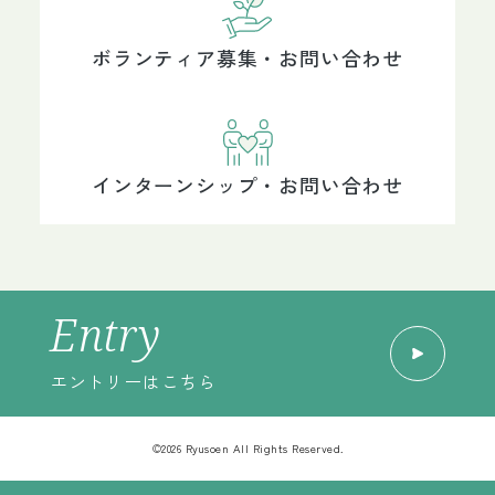
ンターのフロアを活用して交流の場を開設し
ボランティア募集・お問い合わせ
ています。法人内の各専門職や地域のボラン
ティアの協力を得て、月ごとに講演や講座等
の企画運営を行っています。
インターンシップ・お問い合わせ
Entry
エントリーはこちら
活動内容
介護予防講座「竜爪会」
©2026 Ryusoen All Rights Reserved.
S型デイサービスのない山間地の高齢者を集