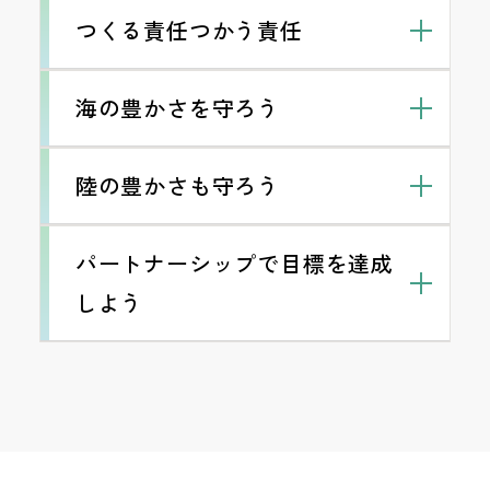
くりと学習支援活動により、家庭的なふれ
地域でひきこもりとなっている若者に対し
緊急配食サービスの実施
す。
つくる責任つかう責任
職員に周知し、快適な生活空間の維持と無
あいと学習の機会を提供しています。
て訪問や面談を行い、採用面接の準備や就
駄なエネルギーの削減に取り組んでいま
すべての職員に毎年１回腰痛アンケートを
地域において経済的な理由等から食事の確保
地域の小中高校での授業において、施設見
労に関する相談援助を行っています。
障がい者生活介護事業所の利用者が製作し
す。
実施し、必要に応じて嘱託医のアドバイス
が難しい方に、公的支援サービス開始までの
学の受入れや職員による出前講座等を行
海の豊かさを守ろう
育児休業を取得した職員が復職しやすい雇
たアクセサリーや小物等の展示販売を、地
が受けられる体制を整えています。
デマンドコントロールシステムにより電力
最長3日間、「緊急配食サービス」として、施
い、福祉教育に協力しています。
用条件への調整を行い、ワークライフバラ
元のイベントや地域の店舗等にお願いした
負荷の制御を行い、不要な電力の削減を実
医師により腰痛ベルト・コルセット・サポ
設の厨房手作りのお弁当を無償で提供してい
地区社協と連携し高齢者で移動手段のない
特養介護職員が必ず参加できる勉強会を毎
ンスの向上・離職率の抑制・働きやすい職
り、施設の玄関ホールやSNSで紹介するな
陸の豊かさも守ろう
施しています。
ーター等が処方された職員に対して、その
ます。
方の買い物支援を週2回取り組んでいます。
月実施し、スキルの向上を支援していま
場づくり・少子化への対策に取り組んでい
どして、利用者のやりがいづくりと生活の
半額を補助する制度と、処方前にそれらの
太陽光パネルと蓄電池を施設に整備し、災
す。
ます。
デイサービス送迎車両を活用した青色防犯
質の向上を支援しています。
古紙と事務機器等のリサイクルを進めてい
用具を１ヶ月間無償で貸与する制度があり
害時の緊急電源確保と地球環境保護に貢献
パートナーシップで目標を達成
パトロール活動を実施しています。
介護福祉士国家資格取得を支援するため、
一緒に働く仲間の良いところを褒めたり、
ます。
ます。
しています。
介護職員初任者研修と介護福祉士実務者研
感謝の気持ちを伝える「グッジョブ&サン
近隣の老人福祉センターへ歯科衛生士や地
しよう
施設で備蓄している災害用食品は、消費期
体調不良の解消やリフレッシュに活用でき
職員食堂とデイサービスセンターにウォー
修の費用を全額法人が立替え、資格取得後
クスカード」制度の実施と表彰を行い、チ
域包括支援センター職員が出向き、歯科や
限切れ前に防災訓練や給食等で活用し、廃
るよう、採用日初日より有給休暇を付与し
ターサーバーを設置し、職員にはマイカッ
勤続３年で返済不要とする制度を設けてい
ームワークの醸成と働きやすい職場づくり
高齢者の総合相談会を開催しています。
棄を無くすような工夫をしています。
ています。
プ・マイボトルの持参を呼びかけ、ペット
ます。
に取り組んでいます。
デイサービスセンターの定休日を活用して
近隣農家が栽培した野菜を、市価より安い
ボトル・紙コップ・ストロー・プラスチッ
市内外の大学・専門学校・短大から、社会
月１回認知症カフェを開催し、来場者同士
価格で職員・施設利用者家族・近隣住民に
クスプーンやフォークを出さないような取
福祉士・介護福祉士・看護師・歯科衛生
の歓談・健康体操・施設の専門職からのア
販売できるよう、施設玄関のスペースを週
活動内容
り組みを行っています。
士・栄養士の施設実習を積極的に受け入れ
ドバイス・外部講師を招いての講演会等を
２日提供しています。