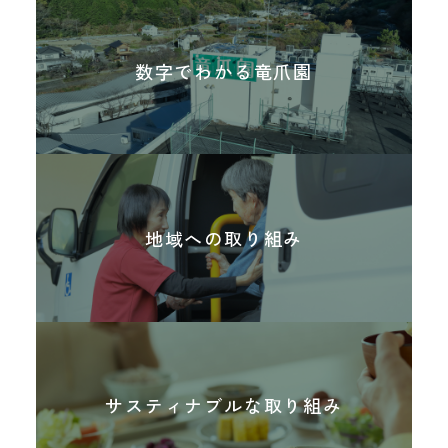
がら、家庭的な雰囲気の中で安心して過ごせ
また近隣の老人福祉センターに出前相談窓口
る場の提供を行っています。保護者の方々の
を定期的に開設し、地域の住民の方々からの
レスパイトにも貢献しています。【毎週月曜
数字でわかる竜爪園
口腔ケアや食事の相談などに応じています。
日】学習支援 【毎週木曜日】生活支援
地域への取り組み
活動内容
青色防犯パトロールの実施
デイサービス送迎車両が空いた時間帯を活用
サスティナブルな取り組み
し、青色回転灯を装着して「青色防犯パトロ