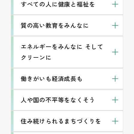
すべての人に健康と福祉を
専任のコミュニティソーシャルワーカー
質の高い教育をみんなに
が、他団体と連携して生活困窮世帯のこど
もたちの食事提供を週２回実施していま
施設の直営厨房で手作りされた栄養バラン
す。
エネルギーをみんなに そして
スの取れた食事を、入所者・利用者と希望
地域包括支援センター圏域内において、経
クリーンに
する職員に提供しています。
施設入所者と職員の健康診断・インフルエ
済的理由等から食事の確保が難しい方に、
ンザ予防接種を無償で行っています。
公的支援サービス開始までの最長３日間、
働きがいも経済成長も
緊急配食サービスとして施設厨房手作りの
職員のストレスチェックのため、スマート
学生ボランティアと連携し、周辺学区の小
お弁当を無償で提供しています。
フォン等で簡単に入力でき、その場で結果
中学校で不登校となっている児童、生徒へ
がわかるとともに、必要に応じて医師の診
施設内にフードドライブBOXを設置し生活
人や国の不平等をなくそう
の居場所受け入れを週１回実施していま
断が受けられるシステムを導入していま
に困っている世帯へ届けています。
す。
す。
施設内の全照明をLEDに切り替え、消費電
一般社団法人、学生ボランティアと連携
住み続けられるまちづくりを
力の削減を図っています。
職員に対し、外部の臨床心理士によるメン
し、生活困窮世帯のこどもたちの居場所づ
活動内容
タルヘルス研修会を年に１回実施していま
空調設定温度を明示して適正な室温管理を