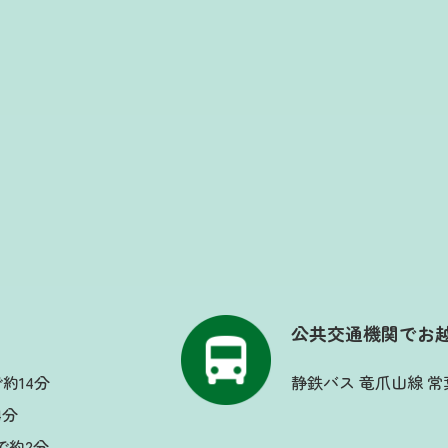
公共交通機関でお
約14分
静鉄バス 竜爪山線 
4分
で約2分